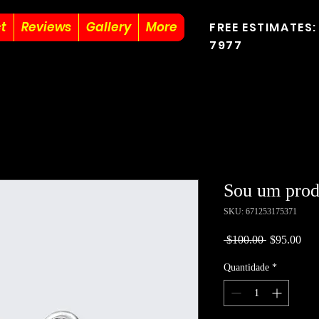
t
Reviews
Gallery
More
FREE ESTIMATES:
7977
Sou um prod
SKU: 671253175371
Preço
Pre
 $100.00 
$95.00
normal
pro
Quantidade
*