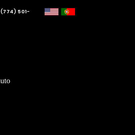
 (774) 501-
uto
ço
mocional