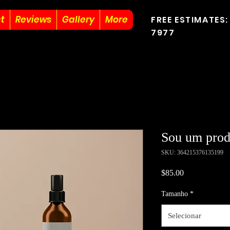
t
Reviews
Gallery
More
FREE ESTIMATES:
7977
Sou um prod
SKU: 364215376135199
Preço
$85.00
Tamanho
*
Selecionar